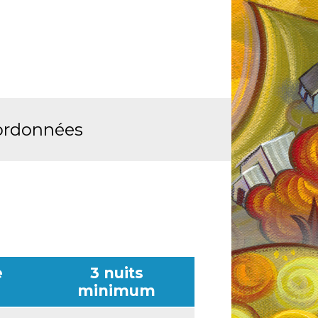
ordonnées
e
3 nuits
minimum