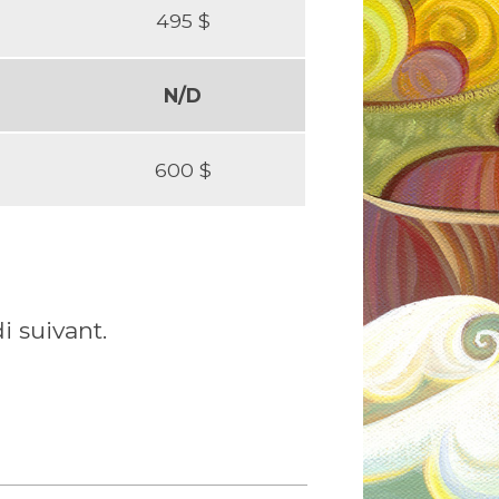
495 $
N/D
600 $
i suivant.