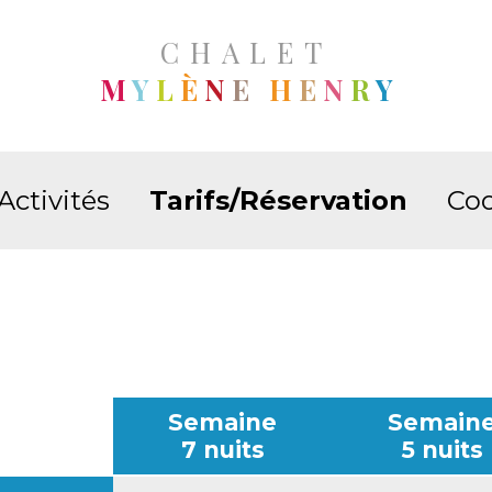
CHALET
M
Y
L
È
N
E
H
E
N
R
Y
Activités
Tarifs/Réservation
Co
Semaine
Semain
7 nuits
5 nuits