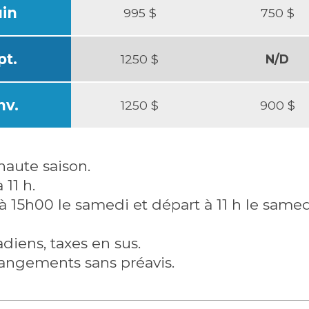
uin
995 $
750 $
pt.
1250 $
N/D
nv.
1250 $
900 $
haute saison.
 11 h.
 à 15h00 le samedi et départ à 11 h le samed
diens, taxes en sus.
changements sans préavis.