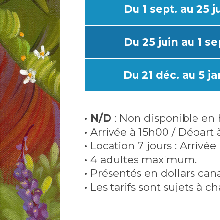
Du 1 sept. au 25 j
Du 25 juin au 1 se
Du 21 déc. au 5 ja
· N/D
: Non disponible en 
·
Arrivée à 15h00 / Départ à
·
Location 7 jours : Arrivée
·
4 adultes maximum.
·
Présentés en dollars cana
·
Les tarifs sont sujets à 